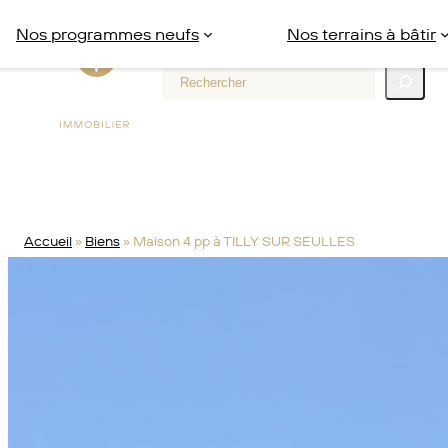
Aller
Nos programmes neufs
Nos terrains à bâtir
au
contenu
Rechercher
Accueil
»
Biens
»
Maison 4 pp à TILLY SUR SEULLES