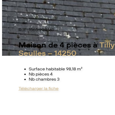
Réf :
1565-108661
Maison de 4 pièces à
Till
Seulles – 14250
Surface habitable 98,18 m²
Nb pièces 4
Nb chambres 3
Télécharger la fiche