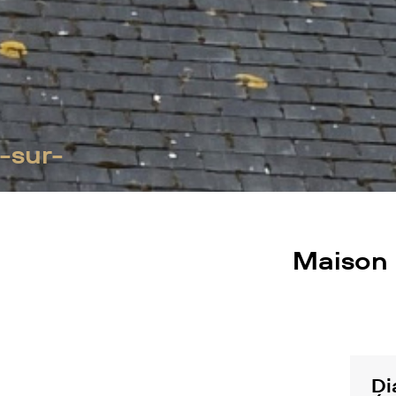
y-sur-
Maison 
Di