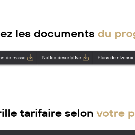
tez les documents
du pr
an de masse
Notice descriptive
Plans de niveaux
lle tarifaire selon
votre p