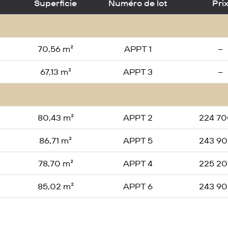
Superficie
Numéro de lot
Pri
70,56 m²
APPT 1
–
67,13 m²
APPT 3
–
80,43 m²
APPT 2
224 70
86,71 m²
APPT 5
243 90
78,70 m²
APPT 4
225 20
85,02 m²
APPT 6
243 90