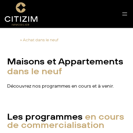
Aller
au
contenu
Accueil
»
Achat dans le neuf
Maisons et Appartements
dans le neuf
Découvrez nos programmes en cours et à venir.
Les programmes
en cours
de commercialisation