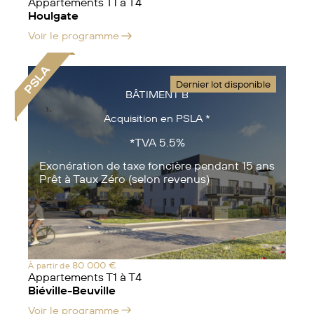
Appartements T1 à T4
Houlgate
Voir le programme
PSLA
Dernier lot disponible
BÂTIMENT B
Acquisition en PSLA *
*TVA 5.5%
Exonération de taxe foncière pendant 15 ans
Prêt à Taux Zéro (selon revenus)
80 000 €
À partir de
Appartements T1 à T4
Biéville-Beuville
Voir le programme