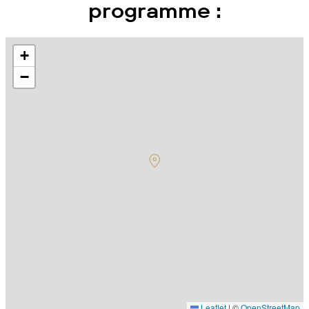
programme :
+
−
Leaflet
|
©
OpenStreetMap