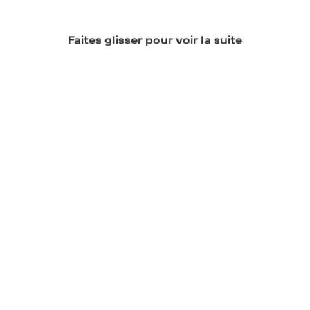
144
400 m²
–
Vendu
Faites glisser pour voir la suite