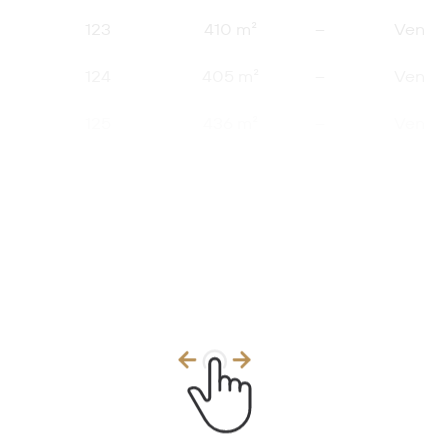
123
410 m²
–
Vendu
124
405 m²
–
Vendu
125
436 m²
–
Vendu
126
413 m²
–
Vendu
127
537 m²
–
Vendu
135
400 m²
–
Vendu
136
400 m²
–
Vendu
137
399 m²
–
Vendu
138
400 m²
–
Vendu
139
403 m²
–
Vendu