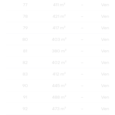
77
411 m²
–
Vendu
78
421 m²
–
Vendu
79
417 m²
–
Vendu
80
403 m²
–
Vendu
81
380 m²
–
Vendu
82
402 m²
–
Vendu
83
412 m²
–
Vendu
90
445 m²
–
Vendu
91
488 m²
–
Vendu
92
473 m²
–
Vendu